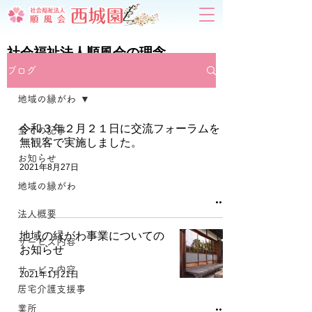
社会福祉法人順風会の理念
ブログ
地域の縁がわ
令和３年２月２１日に交流フォーラムを
全ての記事
無観客で実施しました。
お知らせ
2021年8月27日
地域の縁がわ
法人概要
地域の縁がわ事業についての
サービス内容
お知らせ
サービス内容
2021年1月21日
居宅介護支援事
業所