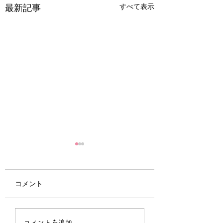
すべて表示
最新記事
コメント
栄養だより
農〇連携事業に取
コメントを追加…