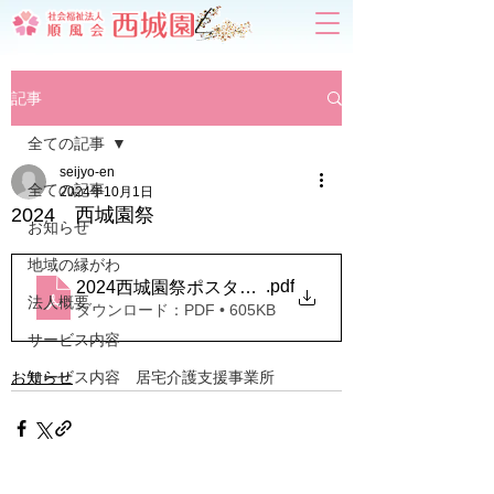
記事
全ての記事
seijyo-en
全ての記事
2024年10月1日
2024 西城園祭
お知らせ
地域の縁がわ
.pdf
2024西城園祭ポスターが完成しました。
法人概要
ダウンロード：PDF • 605KB
サービス内容
お知らせ
サービス内容 居宅介護支援事業所